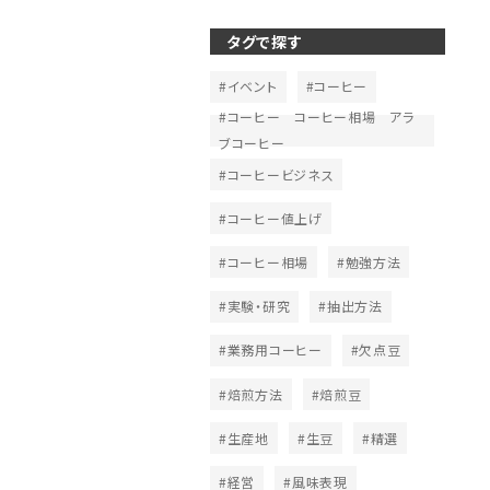
タグで探す
#イベント
#コーヒー
#コーヒー コーヒー相場 アラ
ブコーヒー
#コーヒービジネス
#コーヒー値上げ
#コーヒー相場
#勉強方法
#実験・研究
#抽出方法
#業務用コーヒー
#欠点豆
#焙煎方法
#焙煎豆
#生産地
#生豆
#精選
#経営
#風味表現