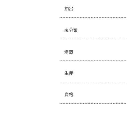
抽出
未分類
焙煎
生産
資格