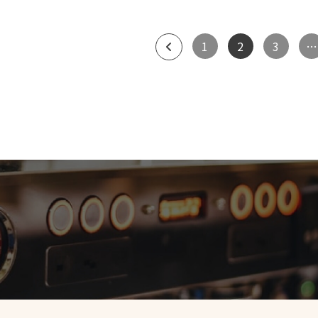
1
2
3
…