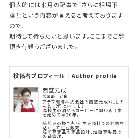
個人的には来月の記事で『さらに相場下
落！』という内容が言えると考えております
ので、
期待して待ちたいと思います。ここまでご覧
頂き有難うございました。
投稿者プロフィール｜Author profile
西埜元成
営業部 部長
アラブ珈琲株式会社の西埜元成（にしの
もとしげ）と申します。
高校生の頃からコーヒーに関わる仕事
を始めて早20年。
焙煎豆の挽き売り、生豆商社での経験を
活かして生豆販売、
焙煎豆商品の商品設計、焙煎豆製品の
製造管理、