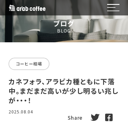
ブログ
BLOG
コーヒー相場
カネフォラ、アラビカ種ともに下落
中。まだまだ高いが少し明るい兆し
が・・・！
2025.08.04
tweet
fa
Share