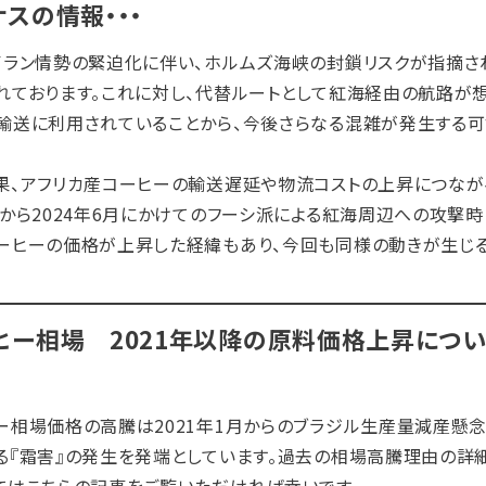
ナスの情報・・・
イラン情勢の緊迫化に伴い、ホルムズ海峡の封鎖リスクが指摘さ
れております。これに対し、代替ルートとして紅海経由の航路が
輸送に利用されていることから、今後さらなる混雑が発生する可
果、アフリカ産コーヒーの輸送遅延や物流コストの上昇につながる
月から2024年6月にかけてのフーシ派による紅海周辺への攻撃
ーヒーの価格が上昇した経緯もあり、今回も同様の動きが生じる
ヒー相場 2021年以降の原料価格上昇につい
ー相場価格の高騰は2021年1月からのブラジル生産量減産懸念
る『霜害』の発生を発端としています。過去の相場高騰理由の詳細
てはこちらの記事をご覧いただければ幸いです。