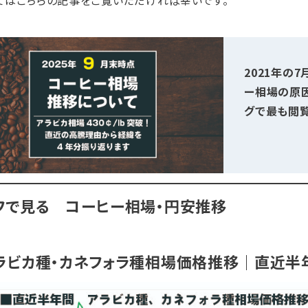
2021年の
ー相場の原
グで最も閲
フで見る コーヒー相場・円安推移
ラビカ種・カネフォラ種相場価格推移｜直近半