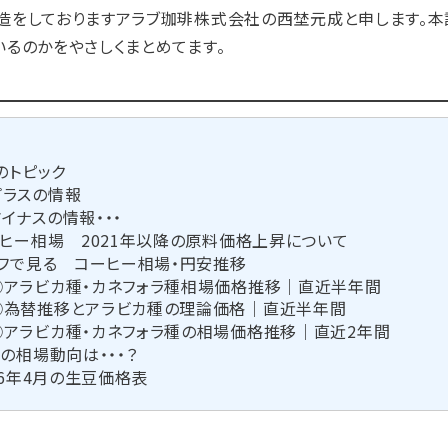
造をしておりますアラブ珈琲株式会社の西埜元成と申します。
いるのかをやさしくまとめてます。
次
のトピック
プラスの情報
マイナスの情報・・・
ヒー相場 2021年以降の原料価格上昇について
フで見る コーヒー相場・円安推移
①アラビカ種・カネフォラ種相場価格推移｜直近半年間
②為替推移とアラビカ種の理論価格｜直近半年間
③アラビカ種・カネフォラ種の相場価格推移｜直近2年間
の相場動向は・・・？
26年4月の生豆価格表