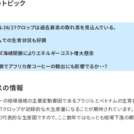
のトピック
ル26/27クロップは過去最高の取れ高を見込んでいる。
ムでの生育状況も好調
ズ海峡閉鎖によりエネルギーコスト増大懸念
鎖でアフリカ産コーヒーの輸出にも影響でるか・・？
スの情報
ーの相場価格の主要変動要因であるブラジルとベトナムの生育
/27クロップが記録的な大生産量になることが期待されています
の代表的な生産国ですので、ここ数年ではもっとも相場下落の期