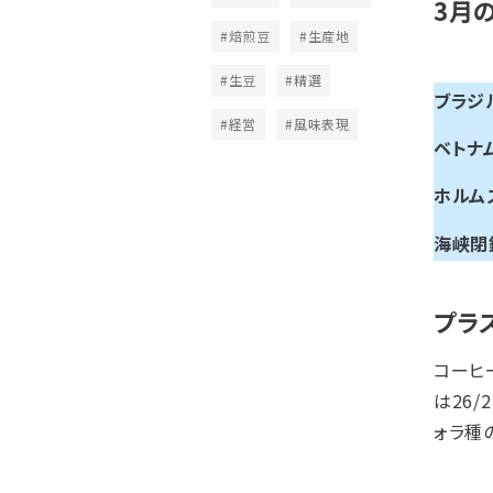
3月
#焙煎豆
#生産地
#生豆
#精選
ブラジ
#経営
#風味表現
ベトナ
ホルム
海峡閉
プラ
コーヒ
は26
ォラ種