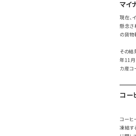
マイ
現在、
懸念さ
の貨物
その結
年11
カ産コ
コー
コーヒ
凍結す
に関し