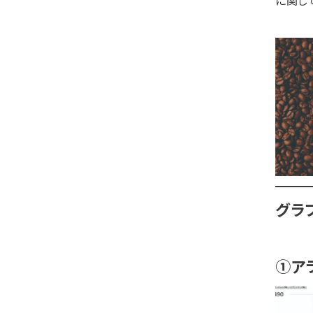
グラ
①ア