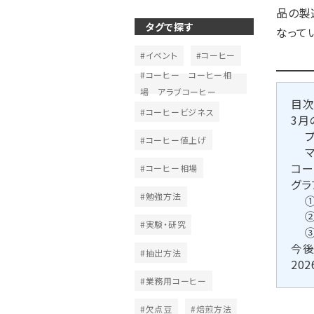
品の製
タグで探す
なって
#イベント
#コーヒー
#コーヒー コーヒー相
場 アラブコーヒー
目
#コーヒービジネス
3月
#コーヒー値上げ
コー
#コーヒー相場
グラ
#勉強方法
#実験・研究
今後
#抽出方法
20
#業務用コーヒー
#欠点豆
#焙煎方法