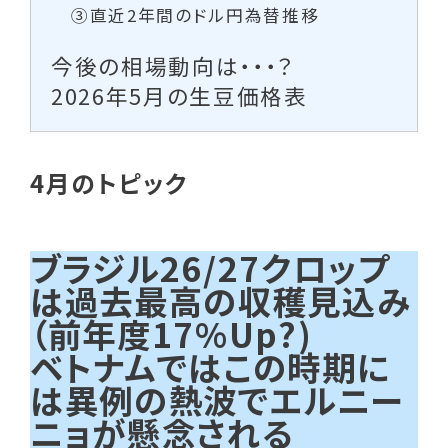
③直近2年間のドル円為替推移
今後の相場動向は・・・？
2026年5月の生豆価格表
4月のトピック
ブラジル26/27クロップ
は過去最高の収穫見込み
（前年度17%Up?)
ベトナムではこの時期に
は異例の熱波でエルニー
ニョが懸念される