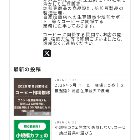
活かして生豆販売、
焙煎豆商品の商品設計、焙煎豆製品の
製造管理、
自家焙煎店への生豆販売や焙煎サポー
ト 等々コーヒーに関係する
業務に従事しております。
コーヒーに関係する質問や、お店の開
店、焙煎方法等で質問ございましたら、
遠慮なくご連絡ください。
最新の投稿
2026.07.03
2026年6月 コーヒー相場まとめ｜収
穫遅延と認証在庫減少で反発
コーヒー相場
2026.06.03
小規模カフェ開業で失敗しない、コーヒ
ー抽出器具の選び方