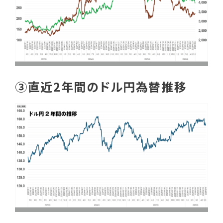
③直近2年間のドル円為替推移