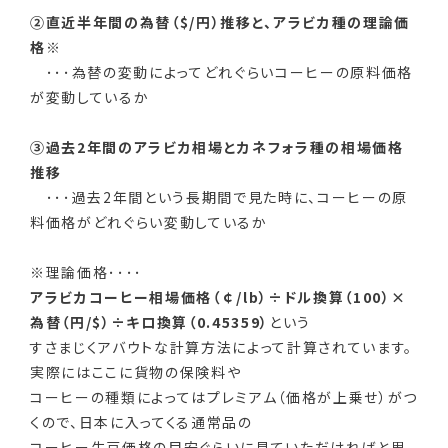
②直近半年間の為替（$/円）推移と、アラビカ種の理論価
格※
･･･為替の変動によってどれぐらいコーヒーの原料価格
が変動しているか
③過去2年間のアラビカ相場とカネフォラ種の相場価格
推移
･･･過去2年間という長期間で見た時に、コーヒーの原
料価格がどれぐらい変動しているか
※理論価格････
アラビカコーヒー相場価格（￠/lb）÷ドル換算（100）×
為替（円/$）÷キロ換算（0.45359）
という
すさまじくアバウトな計算方法によって計算されています。
実際にはここに貨物の保険料や
コーヒーの種類によってはプレミアム（価格が上乗せ）がつ
くので、日本に入ってくる通常品の
コーヒー生豆価格の目安ぐらいに見ていただければと思