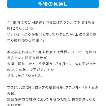
今後の見通し
7月末時点では円高進行さらにはブラジルでの収穫も良
好!との状況から
いよいよ下がるかも！！と思っていましたが、上述の通り膝
から崩れ落ちる状態に。
本記事を作成した8月末時点では世界のコーヒー在庫の
目安となる認証在庫数が
大幅に増加したという情報から7￠/lbも一気に下がった
ので、この勢いで下がることを
祈るしかございません。
ブラジル23/24クロップの総収穫量、ブラジル・ベトナムの
天候、
認証在庫数の推移によって今後の相場は動きを見せると
思います。