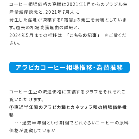
コーヒー相場価格の高騰は2021年1月からのブラジル生
産量減産懸念と、2021年7月末に
発生した産地が凍結する『霜害』の発生を発端としていま
す。過去の相場高騰理由の詳細と、
2024年5月までの推移は
「
こちらの記事
」
をご覧くだ
さい。
アラビカコーヒー相場推移・為替推移
コーヒー生豆の流通価格に直結するグラフをそれぞれご
覧いただけます。
①直近半年間のアラビカ種とカネフォラ種の相場価格推
移
･･･過去半年間という期間でどれぐらいコーヒーの原料
価格が変動しているか