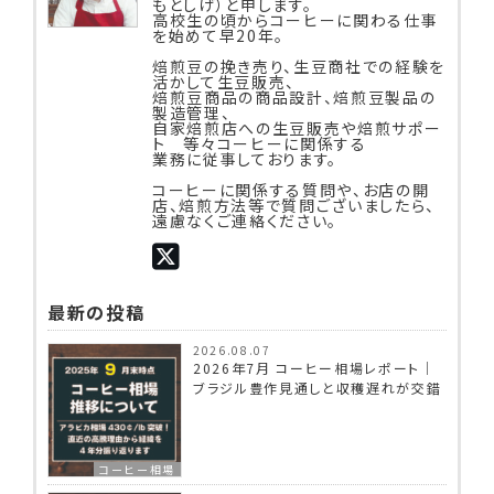
もとしげ）と申します。
高校生の頃からコーヒーに関わる仕事
を始めて早20年。
焙煎豆の挽き売り、生豆商社での経験を
活かして生豆販売、
焙煎豆商品の商品設計、焙煎豆製品の
製造管理、
自家焙煎店への生豆販売や焙煎サポー
ト 等々コーヒーに関係する
業務に従事しております。
コーヒーに関係する質問や、お店の開
店、焙煎方法等で質問ございましたら、
遠慮なくご連絡ください。
最新の投稿
2026.08.07
2026年7月 コーヒー相場レポート｜
ブラジル豊作見通しと収穫遅れが交錯
コーヒー相場